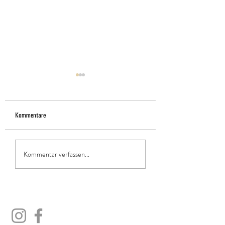
Kommentare
Wohlfühlabend 2026
Insektenhotel-Bausatz
Kommentar verfassen...