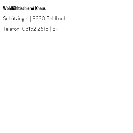
Wohlfüh
ltischlerei Knaus
Schützing 4 | 8330 Feldbach
Telefon:
03152 2618
| E-
Mail:
tischlerei@knaus.at
Impressum
|
Datenschutz
|
AGB
©2026 Tischlerei Knaus. Erstellt von
markenagentur.at
Newsletter abonnieren & nichts mehr verpassen
E-Mail-Adresse
Senden