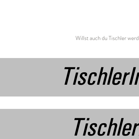
Willst auch du Tischler werd
Tischler
Tischle