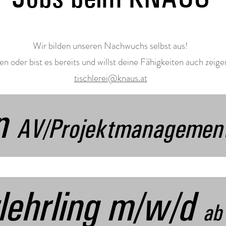
Wir bilden unseren Nachwuchs selbst aus!
en oder bist es bereits und willst deine Fähigkeiten auch zeige
tischlerei@knaus.at
In
AV/Projektmanagemen
rlehrling m/w/d
ab