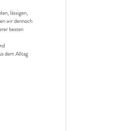
len, lässigen, 
hen wir dennoch 
erer besten 
nd 
us dem Alltag 