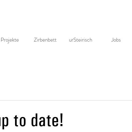
Projekte
Zirbenbett
urSteirisch
Jobs
p to date!