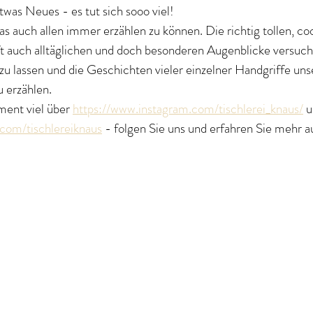
etwas Neues - es tut sich sooo viel!
das auch allen immer erzählen zu können. Die richtig tollen, coo
ft auch alltäglichen und doch besonderen Augenblicke versuc
zu lassen und die Geschichten vieler einzelner Handgriffe uns
u erzählen.
ent viel über 
https://www.instagram.com/tischlerei_knaus/
 u
com/tischlereiknaus
 - folgen Sie uns und erfahren Sie mehr a