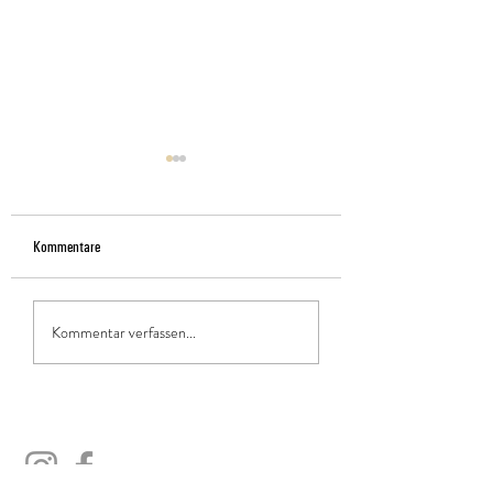
Kommentare
Wohlfühlabend 2026
Insektenhotel-Bausatz
Kommentar verfassen...