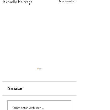
Aktuelle Beiträge
Alle ansehen
Kommentare
Wohlfühlabend 2026
Insektenhotel-Bausatz
Kommentar verfassen...