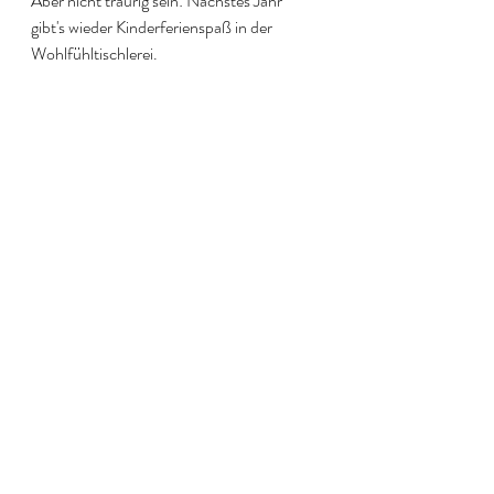
Aber nicht traurig sein: Nächstes Jahr 
gibt's wieder Kinderferienspaß in der 
Wohlfühltischlerei.